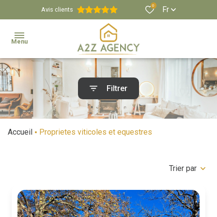
0
Fr
Avis clients
Menu
Agence
Filtrer
Estimation
Biens
Accueil
Proprietes viticoles et equestres
Immobiliers
Propriétés
Trier par
Viticoles
Et
Équestres