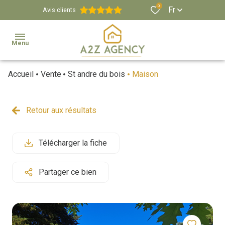
0
Fr
Avis clients
Menu
Accueil
Vente
St andre du bois
Maison
Agence
Estimation
Retour aux résultats
Biens
Immobiliers
Télécharger la fiche
Propriétés
Partager ce bien
Viticoles
Et
Équestres