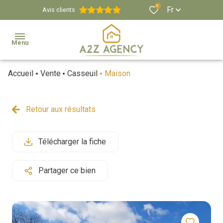
0
Fr
Avis clients
Menu
Accueil
Vente
Casseuil
Maison
Agence
Estimation
Retour aux résultats
Biens
Immobiliers
Télécharger la fiche
Propriétés
Partager ce bien
Viticoles
Et
Équestres