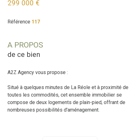
299 000 €
Référence
117
A PROPOS
de ce bien
A2Z Agency vous propose :
Situé à quelques minutes de La Réole et à proximité de
toutes les commodités, cet ensemble immobilier se
compose de deux logements de plain-pied, offrant de
nombreuses possibilités d'aménagement.
Premier bien : Superficie de 90 m² comprend : Une entrée
accueillante, une cuisine fonctionnelle, un séjour
lumineux, une buanderie pratique, 2 chambres