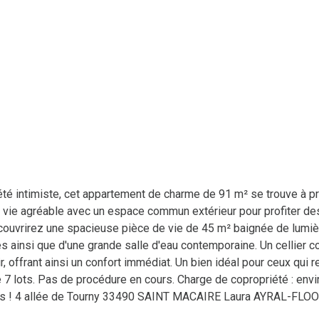
été intimiste, cet appartement de charme de 91 m² se trouve à
de vie agréable avec un espace commun extérieur pour profiter des
écouvrirez une spacieuse pièce de vie de 45 m² baignée de lumi
 ainsi que d'une grande salle d'eau contemporaine. Un cellier co
 offrant ainsi un confort immédiat. Un bien idéal pour ceux qui r
e 7 lots. Pas de procédure en cours. Charge de copropriété : env
ans ! 4 allée de Tourny 33490 SAINT MACAIRE Laura AYRAL-FLOOD
isques.gouv.fr