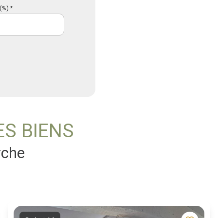
(%) *
ES BIENS
rche