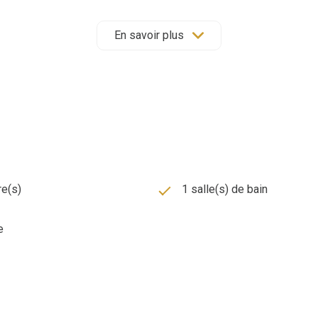
En savoir plus
e(s)
1 salle(s) de bain
e