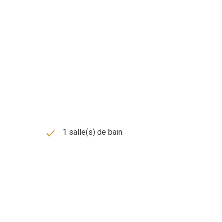
trique sont des atouts supplémentaires pour plus de confort,
te pour visiter ce bien rare !
.fr
1 salle(s) de bain