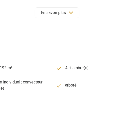
e, la connexion à la fibre, la borne de recharge pour voiture élec
En savoir plus
e de paix, si proche de Bordeaux, alors contactez-moi au plus vi
 Saint Macaire, à votre service depuis plus de 20 ans !
68 088
sé sont disponibles sur le site Géorisques : www.georisques.gouv
1 192 m²
4 chambre(s)
 individuel : convecteur
arboré
ue)