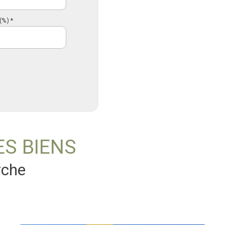
(%) *
ES BIENS
rche