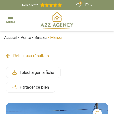
0
Fr
Avis clients
Menu
Accueil
Vente
Barsac
Maison
Agence
Estimation
Retour aux résultats
Biens
Immobiliers
Télécharger la fiche
Propriétés
Partager ce bien
Viticoles
Et
Équestres