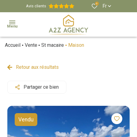
0
Fr
Avis clients
Menu
Accueil
Vente
St macaire
Maison
Agence
Estimation
Retour aux résultats
Biens
Immobiliers
Partager ce bien
Propriétés
Viticoles
Et
Vendu
Équestres