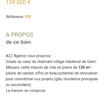
139 000 €
Référence
129
A PROPOS
de ce bien
A2Z Agency vous propose :
Située au cœur du charmant village médiéval de Saint-
Macaire, cette maison de ville en pierre de
135 m²
,
pleine de cachet, offre un beau potentiel de rénovation
pour concrétiser vos projets (gîte, résidence principale
ou secondaire).
La maison se compose :
Au rez-de-chaussée
: une grande pièce polyvalente
avec salle de bain attenante, idéale pour accueillir un