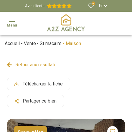
0
Fr
Avis clients
Menu
Accueil
Vente
St macaire
Maison
Agence
Estimation
Retour aux résultats
Biens
Immobiliers
Télécharger la fiche
Propriétés
Partager ce bien
Viticoles
Et
Équestres